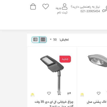
سبد خرید
نیاز به راهنمایی دارید؟
ورود
021-33905454
ثبت نام
نمایش:
50
جدید
 لاک پشتی مدل
چراغ خیابانی ال ای دی 35 وات
گلنور مدل ستاره S