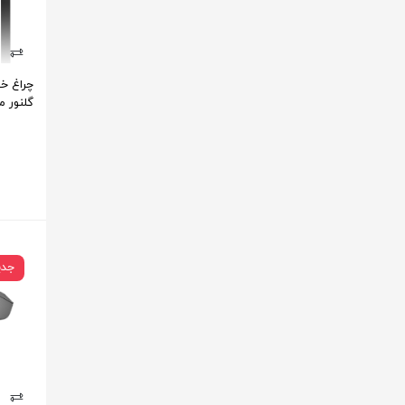
گلنور م
جدی