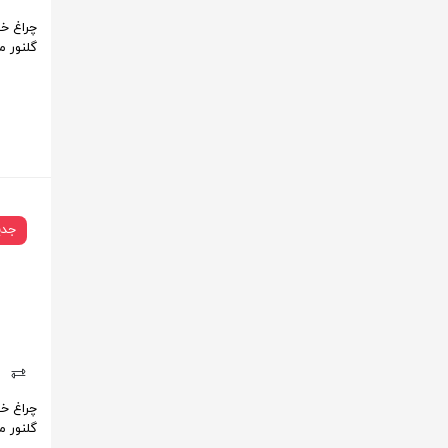
گلنور مد
جدی
گلنور مد