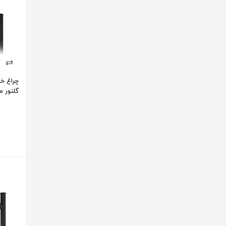
گلنور م