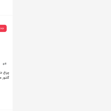
جدی
گلنور م