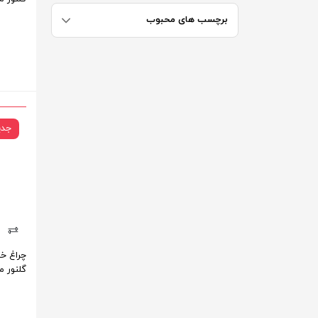
برچسب های محبوب
جدی
گلنور م