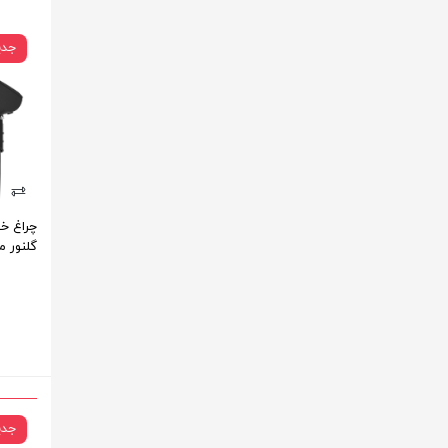
جدی
گلنور م
جدی