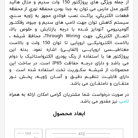
از جمله ویژگی های پروژکتور 150 وات سدیم و متال هالید
گلنور مدل مارس می توان به جدا بودن محفظه نوري از محفظه
قطعات الکتریکي، براکــت نصب فولادي مجهز به زاویه ســنج،
سیستم کاهش توان جهت لامپ های سدیم و جیوه، رفلکتــور
آلومینیومي آنودایز شــده با درجه بازتابش و خلوص بالا،
اتصـــال الکتریکی جهت Through Wiring، محافظ شیشه ،
بالاست الکتـرونیکـــی اروپایی تا توان 150 ولت و بالاست
مغناطیــــسی اروپایــــی (القایـــی) اشاره نمود. بدنه این
پروژکتور ها با استفاده از رنگ پودری الکترواستاتیک با دوام
می باشد و دارای درجـــه حفاظت IP65 است. در ساخت این
محصولات از شیشـــه سکــوریت تخت استفاده شده است و
دارای قابلیــت تنظیــم دقیــق و آســان زاویــه، پخــش نــور
متقــارن و نامتقــارن می باشد.
در صورت درخواست شما مشتریان گرامی امکان ارائه به همراه
لامپ
نیز مقدور می باشد.
ابعاد محصول