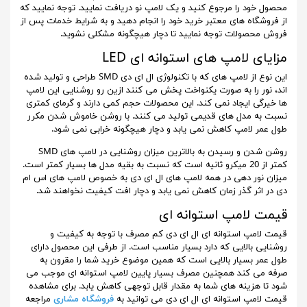
محصول خود را مرجوع کنید و یک لامپ نو دریافت نمایید. توجه نمایید که
از فروشگاه های معتبر خرید خود را انجام دهید و به شرایط خدمات پس از
فروش محصولات توجه نمایید تا دچار هیچگونه مشکلی نشوید.
مزایای لامپ های استوانه ای LED
این نوع از لامپ های که با تکنولوژی ال ای دی SMD طراحی و تولید شده
اند، نور را به صورت یکنواخت پخش می کنند ازین رو روشنایی این لامپ
ها خیرگی ایجاد نمی کند. این محصولات حجم کمی دارند و گرمای کمتری
نسبت به مدل های قدیمی تولید می کنند. با روشن خاموش شدن مکرر
طول عمر لامپ کاهش نمی یابد و دچار هیچگونه خرابی نمی شود.
روشن شدن و رسیدن به بالاترین میزان روشنایی در لامپ های SMD
کمتر از 20 میکرو ثانیه است که نسبت به بقیه مدل ها بسیار کمتر است.
میزان نور دهی در همه لامپ های ال ای دی به خصوص لامپ های اس ام
دی در اثر گذر زمان کاهش نمی یابد و دچار افت کیفیت نخواهند شد.
قیمت لامپ استوانه ای
قیمت لامپ استوانه ای ال ای دی کم مصرف با توجه به کیفیت و
روشنایی بالایی که دارد بسیار مناسب است. از طرفی این محصول دارای
طول عمر بسیار بالایی است که همین موضوع خرید شما را مقرون به
صرفه می کند همچنین مصرف بسیار پایین لامپ استوانه ای موجب می
شود تا هزینه های شما به مقدار قابل توجهی کاهش یابد. برای مشاهده
قیمت لامپ استوانه ای ال ای دی می توانید به
فروشگاه مشاری
مراجعه