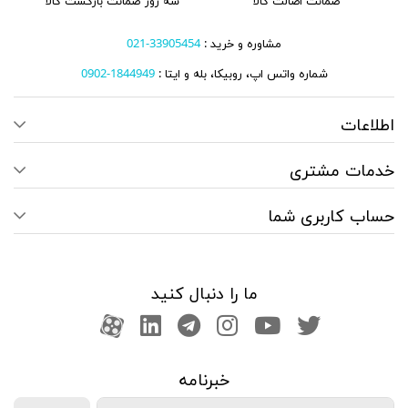
ضمانت اصالت کالا
سه روز ضمانت بازگشت کالا
مشاوره و خرید :
33905454-021
شماره واتس اپ، روبیکا، بله و ایتا :
1844949-0902
اطلاعات
خدمات مشتری
حساب کاربری شما
ما را دنبال کنید
صفحه تویتر
کانال یوتوب
اینستاگرام
کانال تلگرام
آپارات
کانال لینکدین
خبرنامه