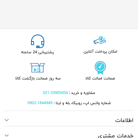
ت آنلاین
پشتیبانی 24 ساعته
لت کالا
سه روز ضمانت بازگشت کالا
مشاوره و خرید :
33905454-021
تس اپ، روبیکا، بله و ایتا :
1844949-0902