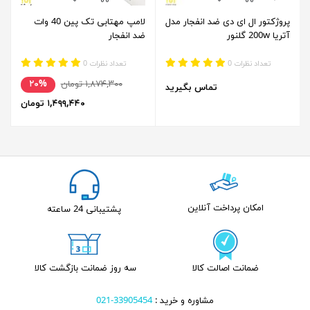
پروژکتور ال ای دی ضد انفجار مدل
لامپ مهتابی تک پین 40 وات
آتریا 200w گلنور
ضد انفجار
تعداد نظرات 0
تعداد نظرات 0
۱,۸۷۴,۳۰۰ تومان
۲۰%
تماس بگیرید
۱,۴۹۹,۴۴۰ تومان
امکان پرداخت آنلاین
پشتیبانی 24 ساعته
ضمانت اصالت کالا
سه روز ضمانت بازگشت کالا
مشاوره و خرید :
33905454-021