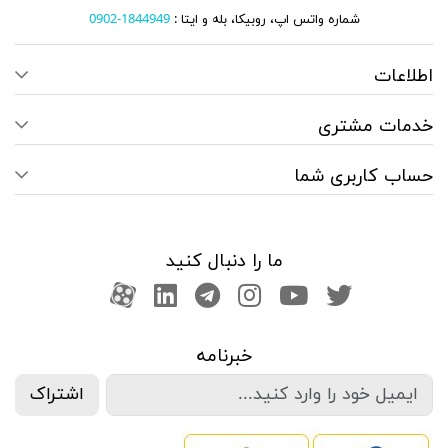
شماره واتس اپ، روبیکا، بله و ایتا :
1844949-0902
اطلاعات
خدمات مشتری
حساب کاربری شما
ما را دنبال کنید
صفحه تویتر
کانال یوتوب
اینستاگرام
کانال تلگرام
آپارات
کانال لینکدین
خبرنامه
اشتراک