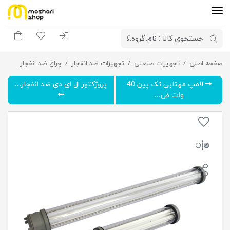
ورود به سیستم
لیست مورد علاقه
سبد خری
صفحه اصلی
تجهیزات صنعتی
چراغ اضطراری ضد انفجار گلنور مدل آستریا NF
تجهیزات ضد انفجار
چراغ ضد انفجار
لامپ مهتابی تک پین 40
پروژکتور ال ای دی ضد انفجار...
وات ض...