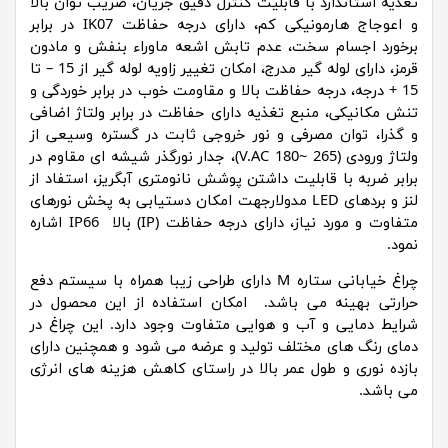
تغذیه استاندارد با قابلیت کنترل دقیق جریان، ضریب توان بالا
و اعوجاج هارمونیکی کم، دارای درجه حفاظت IK07 در برابر
برخورد اجسام سخت، عدم تابش اشعه ماوراء بنفش و مادون
قرمز، دارای لوله گیر مدرج، امکان تغییر زاویه لوله گیر از 15 – تا
15 + درجه، درجه حفاظت بالا و مقاومت خوب در برابر خوردگی و
تنش مکانیکی، منبع تغذیه دارای حفاظت در برابر ولتاژ اضافی
و گذرا، توان مصرفی و نور خروجی ثابت در گستره وسیعی از
ولتاژ ورودی (265 ~180 V.AC)، جدار نورگذر شیشه ای مقاوم در
برابر ضربه با قابلیت داشتن پوشش نانومتری آبگریز، استفاد از
لنز و بردهای LED مدولارجهت امکان دستیابی به پخش نورهای
متفاوت و مورد نیاز، دارای درجه حفاظت (IP) بالا IP66 اشاره
نمود.
چراغ خیابانی ستاره M دارای طراحی زیبا همراه با سیستم دفع
حرارتی بهینه می باشد. امکان استفاده از این محصول در
شرایط دمایی و آب و هوایی متفاوت وجود دارد. این چراغ در
دمای رنگ های مختلف تولید و عرضه می شود و همچنین دارای
بازده نوری و طول عمر بالا در راستای کاهش هزینه های انرژی
می باشد.