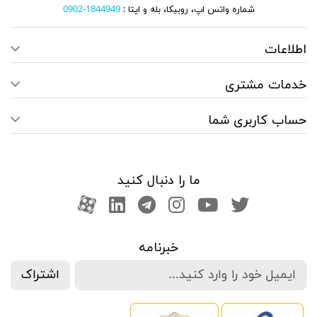
شماره واتس اپ، روبیکا، بله و ایتا :
1844949-0902
اطلاعات
خدمات مشتری
حساب کاربری شما
ما را دنبال کنید
صفحه تویتر
کانال یوتوب
اینستاگرام
کانال تلگرام
آپارات
کانال لینکدین
خبرنامه
اشتراک