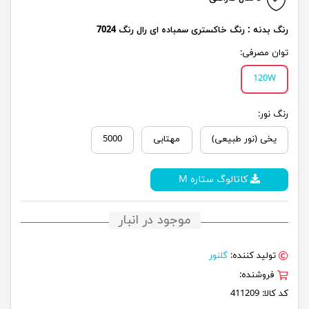
رنگ بدنه : رنگ خاکستری سمباده ای رال رنگ 7024
توان مصرفی:
120W
رنگ نور:
یخی (نور طبیعی)
مهتابی
5000
کاتالوگ ستاره M
موجود در انبار
تولید کننده:
گلنور
فروشنده:
کد کالا:
411209