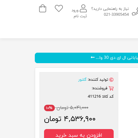
سبد خرید
نیاز به راهنمایی دارید؟
ورود
021-33905454
ثبت نام
انی ال ای دی 30 وا...
تولید کننده:
گلنور
فروشنده:
کد کالا:
411216
۵,۰۴۱,۰۰۰ تومان
۱۰%
۴,۵۳۶,۹۰۰ تومان
افزودن به سبد خرید