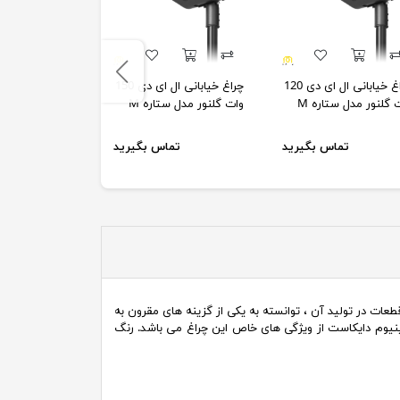
چراغ خیابانی ال ای دی 120
چراغ خیابانی ال ای دی 150
 گلنور مدل ستاره M
وات گلنور مدل ستاره M
وات گلنور مدل س
۱۱,۷۷۹,۰۰۰ تومان
تماس بگیرید
تماس بگیرید
۰,۶۰۱,۱۰۰
زات و قطعات در تولید آن ، توانسته به یکی از گزینه های مقرون به
اده از درایور مستقل، پکیج LED با بهره نوری بسیار بالا و بدنه آلومینیوم دایکاست از ویژگی های خاص این چراغ می باشد. رنگ