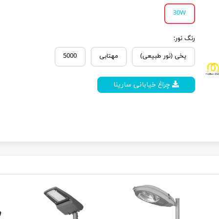
30W
رنگ نور:
یخی (نور طبیعی)
مهتابی
5000
چراغ خیابانی سارینا