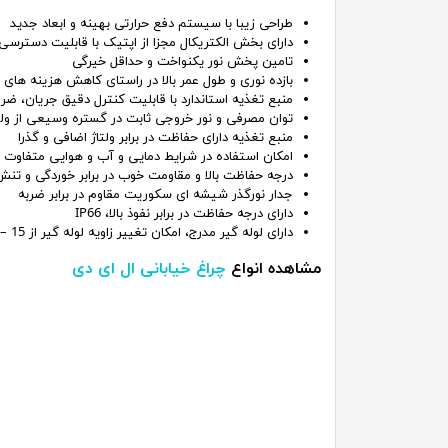
طراحی زیبا با سیستم دفع حرارتی بهینه و ابعاد جدید
دارای بخش الکتریکال مجزا از اپتیک با قابلیت دسترس
تامین پخش نور یکنواخت و حداقل خیرگی
بازده نوری و طول عمر بالا در راستای کاهش هزینه های ا
منبع تغذیه استاندارد با قابلیت کنترل دقیق جریان، ضری
توان مصرفی و نور خروجی ثابت در گستره وسیعی از ولتاژ ورودی (65
منبع تغذیه دارای حفاظت در برابر ولتاژ اضافی و گذرا
امکان استفاده در شرایط دمایی و آب و هوایی متفاوت
درجه حفاظت بالا و مقاومت خوب در برابر خوردگی و تنش
جدار نورگذر شیشه ای سکوریت مقاوم در برابر ضربه
دارای درجه حفاظت در برابر نفوذ بالا، IP66
دارای لوله گیر مدرج، امکان تغییر زاویه لوله گیر از 15 – تا 15 + درجه
مشاهده انواع
چراغ خیابانی ال ای دی