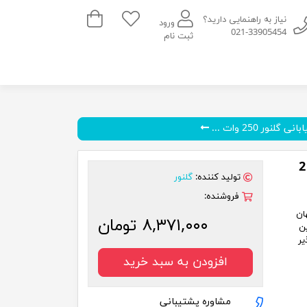
سبد خرید
نیاز به راهنمایی دارید؟
ورود
021-33905454
ثبت نام
 گلنور 250 وات ...
تولید کننده:
گلنور
فروشنده:
هان
۸,۳۷۱,۰۰۰ تومان
ن
یر
افزودن به سبد خرید
مشاوره پشتیبانی