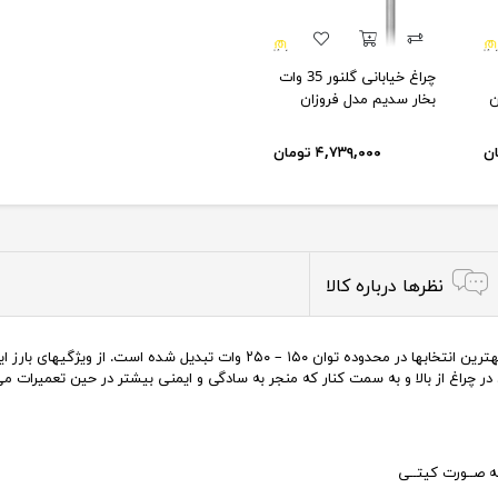
چراغ خیابانی گلنور 35 وات
ن
بخار سدیم مدل فروزان
۴,۷۳۹,۰۰۰ تومان
نظرها درباره کالا
این چراغ با داشتن ظاهری زیبا و ویژگیهای خاص به یکی از بهترین انتخابها در محد
ر چراغ از بالا و به سمت کنار که منجر به سادگی و ایمنی بیشتر در حین تعمیرات می‌ش
ـه صــورت کیتــی