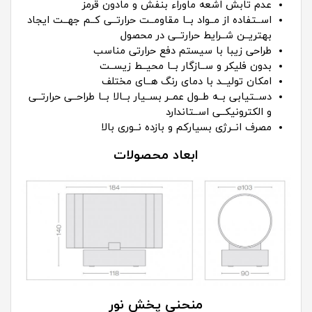
عدم تابش اشعه ماوراء بنفش و مادون قرمز
اســتفاده از مــواد بــا مقاومــت حرارتــی کــم جهــت ایجاد
بهتریــن شــرایط حرارتــی در محصول
طراحی زیبا با سیستم دفع حرارتی مناسب
بدون فلیکر و ســازگار بــا محیــط زیســت
امکان تولیــد با دمای رنگ هــای مختلف
دســتیابی بــه طــول عمــر بســیار بــالا بــا طراحــی حرارتــی
و الکترونیکــی اســتاندارد
مصرف انــرژی بسیارکم و بازده نــوری بالا
ابعاد محصولات
منحنی پخش نور