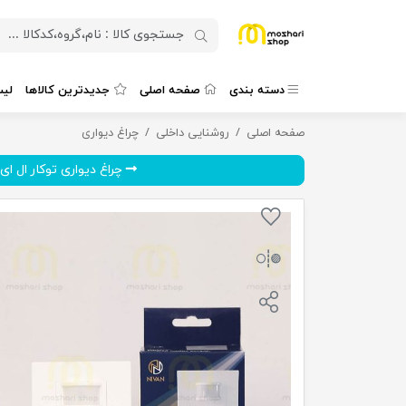
دسته بندی
صفحه اصلی
جدیدترین کالاها
لی
صفحه اصلی
روشنایی داخلی
سنسور دیواری توکار پریزی برش 3 سانت نیوان نور مدل P23
چراغ دیواری
چراغ دیواری توکار ال ای 