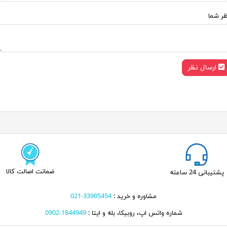
ظر شما
ارسال نظر
ضمانت اصالت کالا
پشتیبانی 24 ساعته
مشاوره و خرید :
33905454-021
شماره واتس اپ، روبیکا، بله و ایتا :
1844949-0902