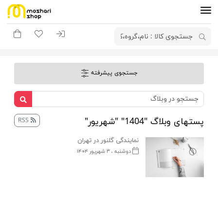
ورود به سیستم
لیست مورد علاقه
سبد خری
جستجوی پیشرفته
پست‎های وبلاگ "1404" "شهریور"
RSS
نمایندگی گلنور در تهران
دوشنبه ، ۳ شهریور ۱۴۰۴