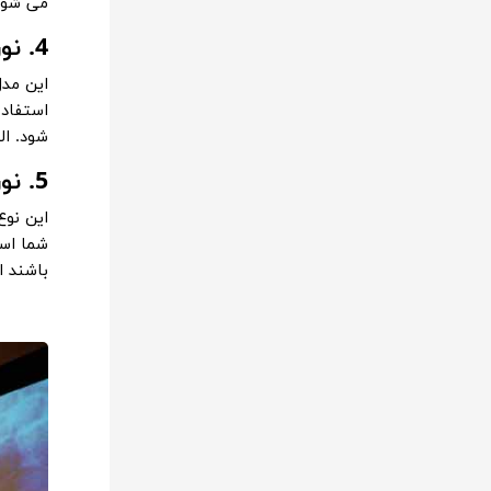
می شوند
4. نور مخفی خطی:
این مدل
استفاده
شود. ال
5. نور مخفی با
این نوع
شما است
باشند ا