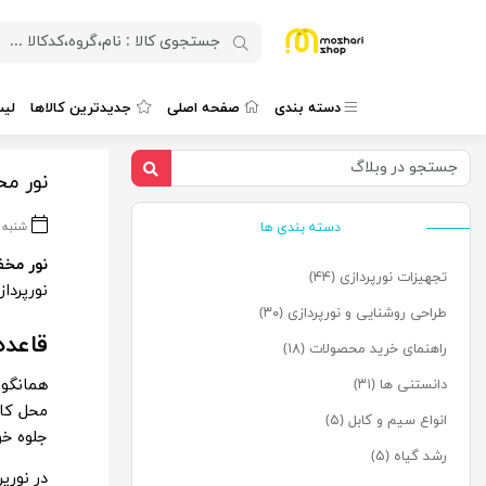
دسته بندی
صفحه اصلی
جدیدترین کالاها
لی
نور مخفی سقف
دسته بندی ها
شنبه ، ۱۹ آذر 
نور مخ
تجهیزات نورپردازی (۴۴)
نورپردا
طراحی روشنایی و نورپردازی (۳۰)
قاعد
راهنمای خرید محصولات (۱۸)
همانگون
دانستنی ها (۳۱)
محل کار
انواع سیم و کابل (۵)
جلوه خو
رشد گیاه (۵)
در نور