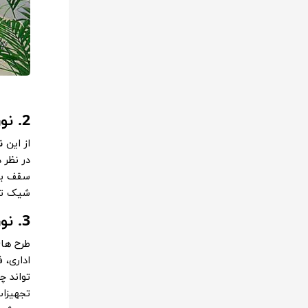
2. نور مخفی سقف
از این
ن
در نظر 
سقف با 
شیک تر 
3. نور مخفی سقف
طرح های
اداری، 
تواند چ
تجهیزات