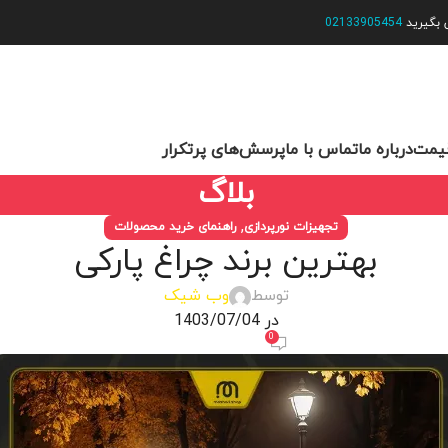
س بگیرید
02133905454
یمت
درباره ما
تماس با ما
پرسش‌های پرتکرار
بلاگ
,
تجهیزات نورپردازی
راهنمای خرید محصولات
بهترین برند چراغ پارکی
توسط
وب شیک
در 1403/07/04
0