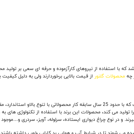
اشد که با استفاده از نیروهای کارآزموده و حرفه ای سعی بر تولید محص
 چه
محصولات گلنور
از قیمت بالایی برخوردارند ولی به دلیل کیفیت با
از بهترین برند های چراغ پارکی و حیاطی چراغ حیاطی برند شفق است که با حدود 25 سال ساب
ا تولید می کند، محصولات این برند با استفاده از تکنولوژی های ب
رند. و در نوع چراغ دیواری ایستاده، سرلوله، آویز، سردری و…موجود 
ه می شوند تا در شرایط آب و هوایی بد کارایی خوبی داشته باشند.