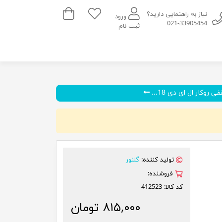
سبد خرید
نیاز به راهنمایی دارید؟
ورود
021-33905454
ثبت نام
 روکار ال ای دی 18...
تولید کننده:
گلنور
فروشنده:
کد کالا:
412523
۸۱۵,۰۰۰ تومان