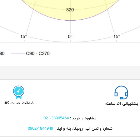
ضمانت اصالت کالا
پشتیبانی 24 ساعته
مشاوره و خرید :
33905454-021
شماره واتس اپ، روبیکا، بله و ایتا :
1844949-0902