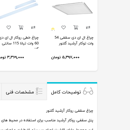
چراغ ال ای دی سقفی 54
چراغ خطی روکار ال ای دی
وات توکار آرشید گلنور
60 وات تیانا 115 سانتی
گلنور
۵,۳۹۷,۰۰۰ تومان
۳,۳۶۹,۰۰۰ تومان
توضیحات کامل
مشخصات فنی
چراغ سقفی روکار آرشید گلنور
پنل سقفی روکار آرشید مناسب برای استفاده در محیط های ادا
این محصول دارای قابلیت اجرای سیستم اضطراری و اجرای س