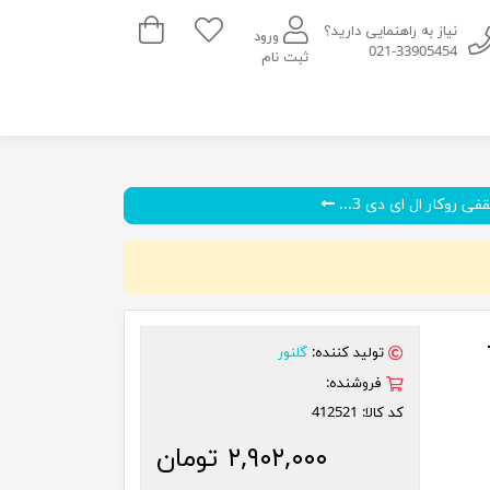
سبد خرید
نیاز به راهنمایی دارید؟
ورود
021-33905454
ثبت نام
ی روکار ال ای دی 3...
تولید کننده:
گلنور
فروشنده:
کد کالا:
412521
۲,۹۰۲,۰۰۰ تومان