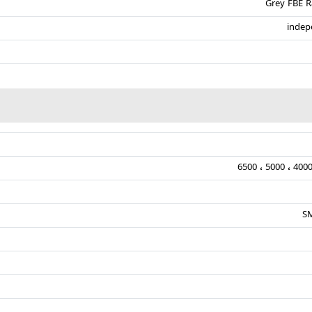
Grey FBE R
indep
S