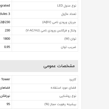
نوع مدول LED
egrated
تعداد ماژول
3 Modules
جریان ورودی نامی (A@V)
230@8.2
ولتاژ و فرکانس ورودی نامی (V-AC/Hz)
230
توان (W)
1800
ضریب توان
0.95
مشخصات عمومی
کاربرد
- Tower
فضای مورد استفاده
فضاهای 
نوع روشنایی
نورافکن
بیشینه رطوبت مجاز (%)
95