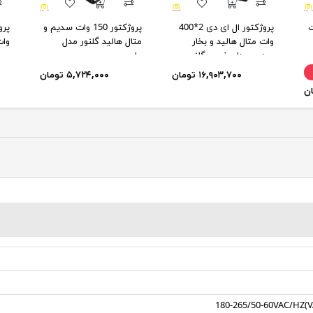
 50 وات
پروژکتور ال ای دی 2*400
پروژکتور 150 وات سدیم و
وات متال هالید و بخار
متال هالید گلنور مدل
وات
سدیم مدل ونوس گلنور
مارس
۱۶,۹۰۳,۷۰۰ تومان
۵,۷۲۴,۰۰۰ تومان
180-265/50-60VAC/HZ(