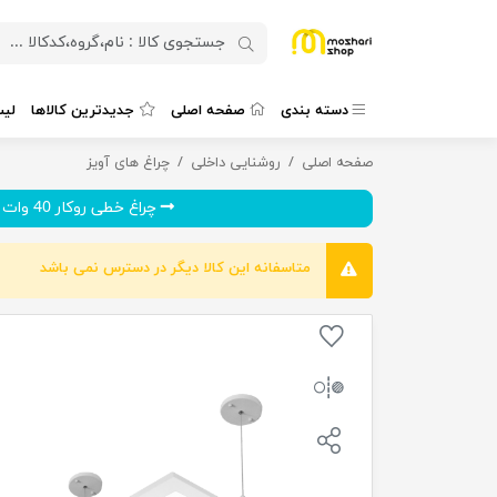
دسته بندی
صفحه اصلی
جدیدترین کالاها
لی
صفحه اصلی
پنل سقفی آویز 54 وات گلنور مدل آرشید
روشنایی داخلی
چراغ های آویز
چراغ خطی روکار 40 وات ال ای...
متاسفانه این کالا دیگر در دسترس نمی باشد