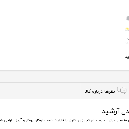
 ال
یما
د
نظرها درباره کالا