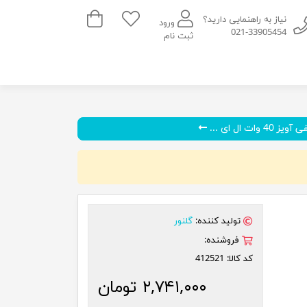
سبد خرید
نیاز به راهنمایی دارید؟
ورود
021-33905454
ثبت نام
4 وات ال ای ...
تولید کننده:
گلنور
فروشنده:
کد کالا:
412521
۲,۷۴۱,۰۰۰ تومان