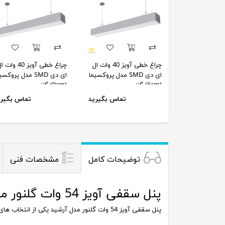
چراغ خطی آویز 40 وات ال
چراغ خطی آویز 40 وات
ای دی SMD مدل پروکسیما
ای دی SMD مدل پروکس
(6cm) گلنور
(9cm) گلنور
تماس بگیرید
تماس بگیری
توضیحات کامل
مشخصات فنی
پنل سقفی آویز 54 وات گلنور مدل آرشید
پنل سقفی آویز 54 وات گلنور مدل آرشید یکی از انتخاب های مناسب برای محیط های تجاری و اداری با قابلیت نصب توکار، روکار و آویز طراحی شده است و دارای طول عمر و اطمینان بالا می باشد