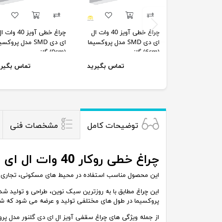
چراغ خطی آویز 40 وات ال
چراغ خطی آویز 40 وات
ای دی SMD مدل پروکسیما
ای دی SMD مدل پروکس
(6cm) گلنور
(9cm) گلنور
تماس بگیرید
تماس بگیری
توضیحات کامل
مشخصات فنی
چراغ خطی روکار 40 وات ال ای دی SMD مدل پروکسیما (9cm) گلنور
این محصول مناسب استفاده در محیط های مسکونی، تجاری و
این چراغ مطابق با به روزترین سبک نوین، طراحی و تولید ش
پروکسیما در طول های مختلفی تولید و عرضه می شود که شما م
از جمله ویژگی های چراغ سقفی آویز ال ای دی گلنور مدل پروک