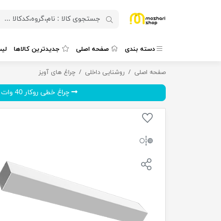
دسته بندی
صفحه اصلی
جدیدترین کالاها
لی
صفحه اصلی
چراغ خطی روکار 40 وات ال ای دی SMD مدل پروکسیما (9cm) گلنور
روشنایی داخلی
چراغ های آویز
چراغ خطی روکار 40 وات ال ای...