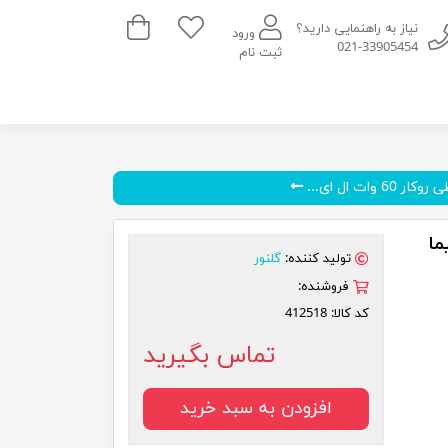
سبد خرید
نیاز به راهنمایی دارید؟
ورود
021-33905454
ثبت نام
 60 وات ال ای...
پروکسیما
تولید کننده:
گلنور
فروشنده:
کد کالا:
412518
تماس بگیرید
افزودن به سبد خرید