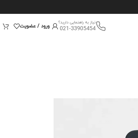
نیاز به راهنمایی دارید؟
ورود / عضویت
021-33905454