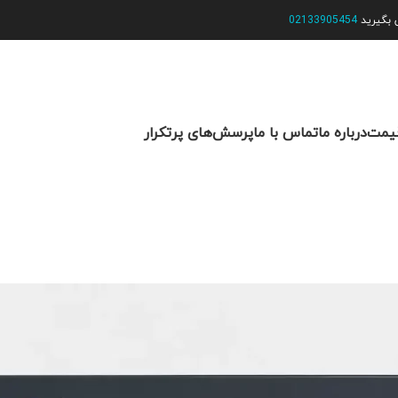
س بگیرید
02133905454
یمت
درباره ما
تماس با ما
پرسش‌های پرتکرار