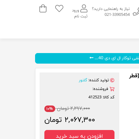
سبد خرید
نیاز به راهنمایی دارید؟
ورود
021-33905454
ثبت نام
 توکار ال ای دی 40...
رال (قطر
تولید کننده:
گلنور
فروشنده:
کد کالا:
412523
۲,۲۹۷,۰۰۰ تومان
۱۰%
۲,۰۶۷,۳۰۰ تومان
افزودن به سبد خرید