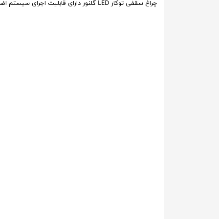
چراغ سقفی توکار LED گلنور دارای قابلیت
اجرای سیستم اضط