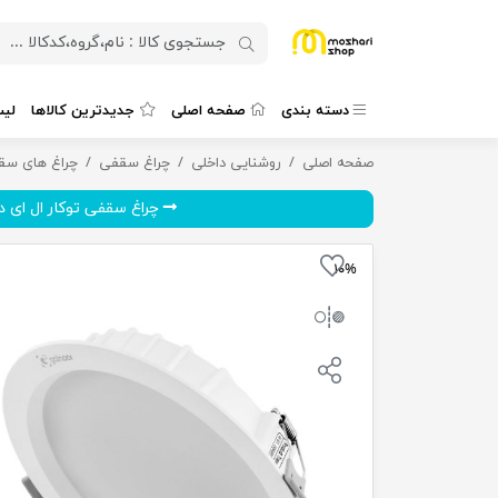
دسته بندی
صفحه اصلی
جدیدترین کالاها
لی
صفحه اصلی
روشنایی داخلی
چراغ سقفی توکار ال ای دی 32 وات گلنور مدل مارال (قطر جانمایی در سقف 200-205mm)
چراغ سقفی
چراغ های سقف
چراغ سقفی توکار ال ای دی 32
۱۰%