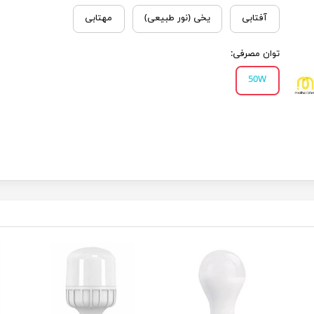
آفتابی
یخی (نور طبیعی)
مهتابی
توان مصرفی:
50W