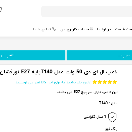
ست قیمت
درباره ما
حساب کاربری من
تماس با ما
لامپ ال ای دی 60 
لامپ ال ای دی 50 وات مدل T140پایه E27 نورافشان
اولین نفر باشید که برای این کالا نظر می نویسید
این لامپ دارای سرپیچ E27 می باشد.
مدل : T140
1 سال گارانتی
رنگ نور: