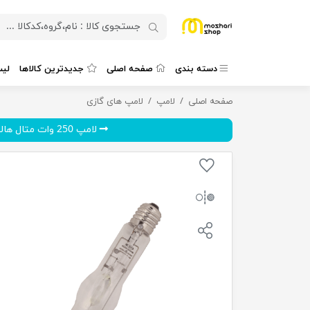
دسته بندی
صفحه اصلی
جدیدترین کالاها
لی
لامپ 400 وات متال هالید با پایه E40 نورافشان
صفحه اصلی
لامپ
لامپ های گازی
لامپ 250 وات متال هالید با ...