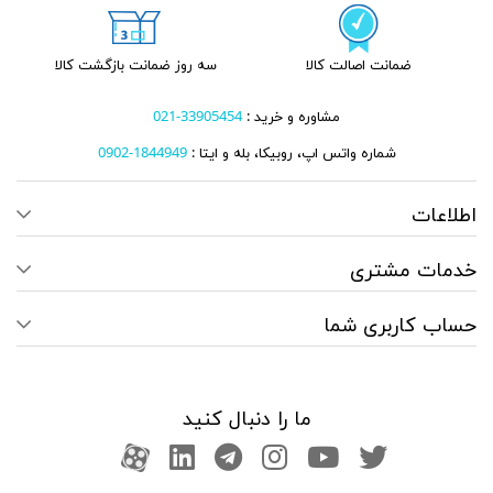
ضمانت اصالت کالا
سه روز ضمانت بازگشت کالا
مشاوره و خرید :
33905454-021
شماره واتس اپ، روبیکا، بله و ایتا :
1844949-0902
اطلاعات
خدمات مشتری
حساب کاربری شما
ما را دنبال کنید
صفحه تویتر
کانال یوتوب
اینستاگرام
کانال تلگرام
آپارات
کانال لینکدین