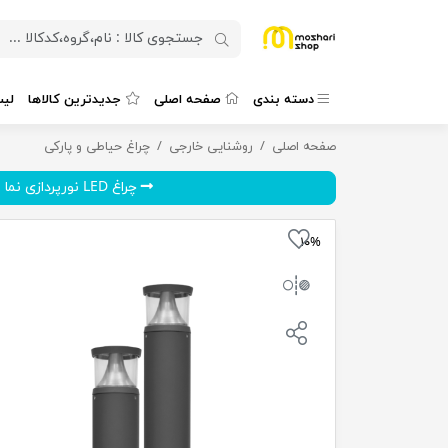
دسته بندی
صفحه اصلی
جدیدترین کالاها
لی
صفحه اصلی
چراغ چمنی (Smd) ال ای دِی 18 وات گلنور مدل فانوس
روشنایی خارجی
چراغ حیاطی و پارکی
چراغ LED نورپردازی نما 12 و...
۱۰%