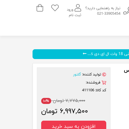
سبد خرید
نیاز به راهنمایی دارید؟
ورود
021-33905454
ثبت نام
ی دی s...
تولید کننده:
گلنور
فروشنده:
کد کالا:
411106
۷,۷۷۵,۰۰۰ تومان
۱۰%
۶,۹۹۷,۵۰۰ تومان
افزودن به سبد خرید