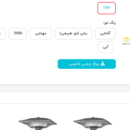
18W
رنگ نور:
آفتابی
یخی (نور طبیعی)
مهتابی
5000
س
آبی
چراغ چمنی فانوس