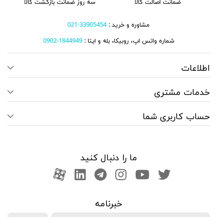
ضمانت اصالت کالا
سه روز ضمانت بازگشت کالا
مشاوره و خرید :
33905454-021
شماره واتس اپ، روبیکا، بله و ایتا :
1844949-0902
اطلاعات
خدمات مشتری
حساب کاربری شما
ما را دنبال کنید
صفحه تویتر
کانال یوتوب
اینستاگرام
کانال تلگرام
آپارات
کانال لینکدین
خبرنامه