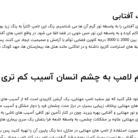
 آفتابی
 آفتابی را به واسطه نور گرم آن‌ ها می‌ شناسیم. رنگ این لامپ اکثراً به رنگ زرد ب
م کرده و به واسطه این نور حس خوبی در فضا القا می شود. در واقع لامپ‌ های آفتاب
دمای نور بین 2000 تا 3000 درجه کلوین فضایی توأم با آرامش و صمیمیت ایجا
ط‌ های استراحت کاربرد داشته و در اماکنی مانند هتل‌ ها، بیمارستان‌ ها، مهد کودک 
 لامپ به چشم انسان آسیب کم تری و
خود فکر کنید که نور سفید لامپ مهتابی، یک آپشن کاربردی است که از آسیب‌ های زی
ر های مهتابی برخلاف زیبایی بسیار، در دراز مدت چشمان فرد را دچار مشکل و آسیب می‌ 
 نور مهتابی و آفتابی بهره ببرید. چون در کنار تأمین نور کافی آسیب‌ های ناشی به
 مهتابی علاوه‌ بر مشکلات چشمی، به واسطه اشعه فرا بتفش یک سری بیماری‌ های پ
رت استفاده از لامپ های مهتابی در منازل، دما رنگ پایین آن را تهیه کنید. پس با
پ آفتابی به نسبت بسیار کم‌ تر بوده و قرار گرفتن این لامپ در کنار لامپ مهتابی