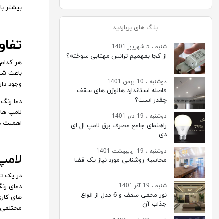
بیشتر با 
بلاگ های پربازدید
تفاو
شنبه ، 5 شهریور 1401
از کجا بفهمیم ترانس مهتابی سوخته؟
هر کدام 
باعث شده
دوشنبه ، 10 بهمن 1401
وجود دارد
فاصله استاندارد هالوژن های سقف
چقدر است؟
دما رنگ 
لامپ‌ ها
دوشنبه ، 19 دی 1401
اهمیت دا
راهنمای جامع مصرف برق لامپ ال ای
دی
دوشنبه ، 19 اردیبهشت 1401
لامپ
محاسبه روشنایی مورد نیاز یک فضا
در یک تش
شنبه ، 19 آذر 1401
نور مخفی سقف و 6 مدل از انواع
‌های کار
جذاب آن
مختلفی از