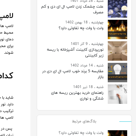
شنبه ، 28 خرداد 1401
علت چشمک زدن لامپ ال ای دی و کم
مصرف
لامپ
چهارشنبه ، 18 بهمن 1402
لامپ های
ولت با وات چه تفاوتی دارد؟
محیط حاک
چهارشنبه ، 9 آذر 1401
برای محی
نورپردازی کابینت آشپزخانه با ریسه
شوند.
زیر کابینتی
شنبه ، 14 مرداد 1402
مقایسه 5 برند خوب لامپ ال ای دی در
کدام
بازار
شنبه ، 18 تیر 1401
راهنمای خرید بهترین ریسه های
شاید با 
شلنگی و نواری
دارد. نو
ترکیب دو
لامپ های
بلاگ‌های مرتبط
پس در صو
ولت با وات چه تفاوتی دارد؟
زیان لام