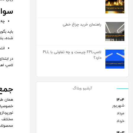
سوال
چه 
راهنمای خرید چراغ خطی
شده، بناب
انت
لامپFPL چیست و چه تفاوتی با PLL
دارد؟
در ابتدا
لامپ اهم
جمع
آرشیو وبلاگ
همان‌ طو
۱۴۰۴
شهریور
(۱)
خصوصیات 
نورپرداز
مرداد
(۲)
مختلف مش
خرداد
(۲)
محصولات 
۱۴۰۳