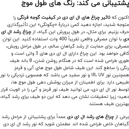
پشتیبانی می کند: رنگ های طول موج
اکنون که
تاثیر چراغ های ال ای دی در کیفیت گوجه فرنگی
را
متوجه شدید، اجازه دهید کمی دربارۀ «چگونگی» این تأثیرگذاری
حرف بزنیم. برای مثال، در طول پرورش این گیاه، از
چراغ رشد ال ای
دی
با توان مصرفی واقعی تقریباً 400 وات استفاده کنید. این توان
مصرفی، برای حمایت از رشد گیاهانِ سالم، در طول مراحل رویش،
کافی خواهد بود. این چراغ دارای ال ای دی های 3 واتی است و
طوری طراحی شده است که در هنگام روشن شدن، 8 باند طیف
رنگی را ساطع کند. این طیف شامل طول موج های آبی و قرمز
همچنین نور IR، UV و نور سفید می باشد. که همسویی نزدیکی با نور
طبیعی دارد. برای اطمینان از میزان پوشش دهی طول موج ها،
توسط نور ال ای دی، می توانید طیف نور قرمز و آبی را در الویت قرار
دهید؛ زیرا تحقیقات نشان می دهد که این دو طیف برای رشد گیاه،
بهترین طیف هستند.
برخی از
چراغ های رشد ال ای دی
عمداً برای پشتیبانی از مراحل رشد
گیاهان خاص طراحی شده اند. مطمئن شوید که نور رشد ال ای دی