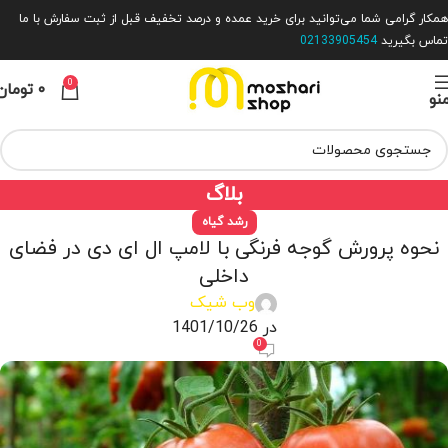
همکار گرامی شما می‌توانید برای خرید عمده و درصد تخفیف قبل از ثبت سفارش با ما
تماس بگیرید
02133905454
0
۰
تومان
نو
بلاگ
رشد گیاه
نحوه پرورش گوجه فرنگی با لامپ ال ای دی در فضای
داخلی
وب شیک
در 1401/10/26
0