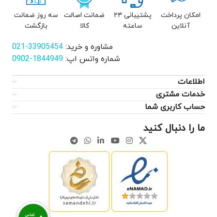
امکان پرداخت
پشتیبانی ۲۴
ضمانت اصالت
سه روز ضمانت
آنلاین
ساعته
کالا
بازگشت
مشاوره و خرید:
33905454-021
شماره واتس اپ:
1844949-0902
اطلاعات
خدمات مشتری
حساب کاربری شما
ما را دنبال کنید