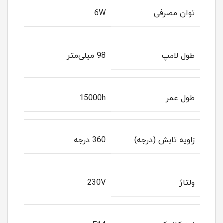
توان مصرفی
6W
طول لامپ
98 میلی‌متر
طول عمر
15000h
زاویه تابش (درجه)
360 درجه
ولتاژ
230V