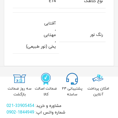
نوع کلاهک
E14
آفتابی
,
رنگ نور
مهتابی
,
یخی (نور طبیعی)
امکان پرداخت
پشتیبانی ۲۴
ضمانت اصالت
سه روز ضمانت
آنلاین
ساعته
کالا
بازگشت
مشاوره و خرید:
33905454-021
شماره واتس اپ:
1844949-0902