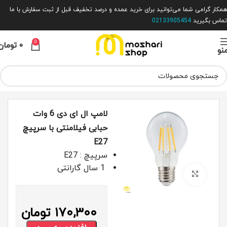
همکار گرامی شما می‌توانید برای خرید عمده و درصد تخفیف قبل از ثبت سفارش با ما
تماس بگیرید
02133905454
0
۰
تومان
نو
خانه
لامپ
لامپ فیلامنتی
لامپ ال ای دی 6 وات
حبابی فیلامنتی با سرپیچ
E27
سرپیچ : E27
1 سال گارانتی
بزرگ نمایی
۱۷۰,۳۰۰
تومان