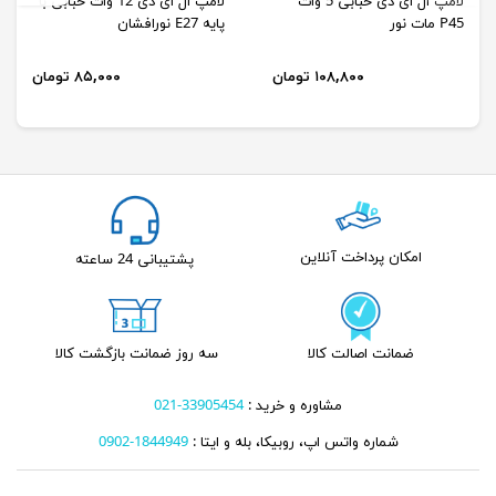
لامپ ال ای دی حبابی 5 وات
لامپ ال ای دی 12 وات حبابی با
P45 مات نور
پایه E27 نورافشان
۱۰۸,۸۰۰ تومان
۸۵,۰۰۰ تومان
امکان پرداخت آنلاین
پشتیبانی 24 ساعته
ضمانت اصالت کالا
سه روز ضمانت بازگشت کالا
مشاوره و خرید :
33905454-021
شماره واتس اپ، روبیکا، بله و ایتا :
1844949-0902