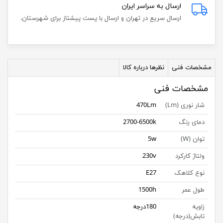
ارسال به سراسر ایران
ارسال سریع در تهران و ارسال با پست پیشتاز برای شهرستان.
مشخصات فنی
نظرها درباره کالا
مشخصات فنی
شار نوری (Lm)
470Lm
دمای رنگ
2700-6500k
توان (W)
5w
ولتاژ کارکرد
230v
نوع کلاهک
E27
طول عمر
1500h
زاویه
180درجه
تابش(درجه)