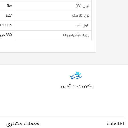
توان (W)
5w
نوع کلاهک
E27
طول عمر
15000h
زاویه تابش(درجه)
330 درجه
امکان پرداخت آنلاین
اطلاعات
خدمات مشتری