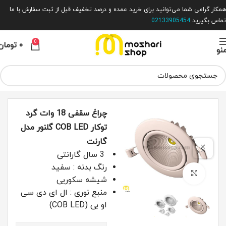
همکار گرامی شما می‌توانید برای خرید عمده و درصد تخفیف قبل از ثبت سفارش با ما
تماس بگیرید
02133905454
0
۰
تومان
نو
خانه
روشنایی داخلی
چراغ سقفی
چراغ سقفی توکار
چراغ سقفی 18 وات گرد
توکار COB LED گلنور مدل
گارنت
3 سال گارانتی
رنگ بدنه : سفید
بزرگ نمایی
شیشه سکوریی
منبع نوری : ال ای دی سی
او بی (COB LED)