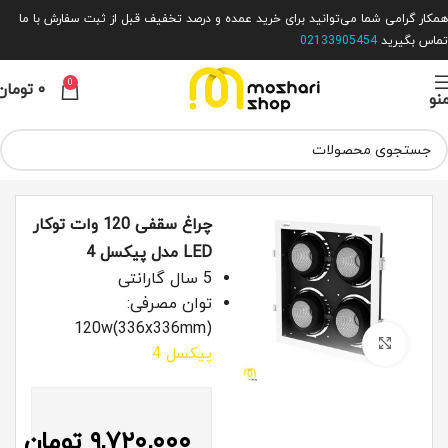
همکار گرامی شما می‌توانید برای خرید عمده و درصد تخفیف قبل از ثبت سفارش با ما
تماس بگیرید
02133905454
0
۰
تومان
نو
خانه
روشنایی داخلی
چراغ سقفی
چراغ سقفی توکار
چراغ سقفی 120 وات توکار
LED مدل پیکسل 4
5 سال گارانتی
توان مصرفی:
(336x336mm)120w
بزرگ نمایی
پیکسل 4
۹,۷۲۰,۰۰۰
تومان