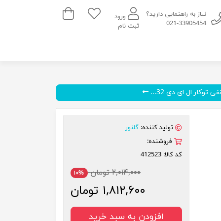
سبد خرید
نیاز به راهنمایی دارید؟
ورود
021-33905454
ثبت نام
 توکار ال ای دی 32...
تولید کننده:
گلنور
فروشنده:
کد کالا:
412523
۲,۰۱۴,۰۰۰ تومان
۱۰%
۱,۸۱۲,۶۰۰ تومان
افزودن به سبد خرید