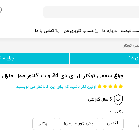
ست قیمت
درباره ما
حساب کاربری من
تماس با ما
ی توکار
...
چراغ سقفی
چراغ سقفی توکار ال ای دی 24 وات گلنور مدل مارال
اولین نفر باشید که برای این کالا نظر می نویسید
5 سال گارانتی
رنگ نور:
آفتابی
یخی (نور طبیعی)
مهتابی