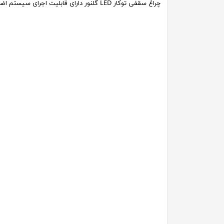
چراغ سقفی توکار LED گلنور دارای قابلیت
اجرای سیستم اضط