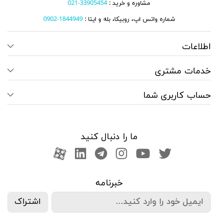
مشاوره و خرید :
33905454-021
شماره واتس اپ، روبیکا، بله و ایتا :
1844949-0902
اطلاعات
خدمات مشتری
حساب کاربری شما
ما را دنبال کنید
صفحه تویتر
کانال یوتوب
اینستاگرام
کانال تلگرام
آپارات
کانال لینکدین
خبرنامه
اشتراک