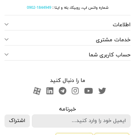
شماره واتس اپ، روبیکا، بله و ایتا :
1844949-0902
اطلاعات
خدمات مشتری
حساب کاربری شما
ما را دنبال کنید
صفحه تویتر
کانال یوتوب
اینستاگرام
کانال تلگرام
آپارات
کانال لینکدین
خبرنامه
اشتراک