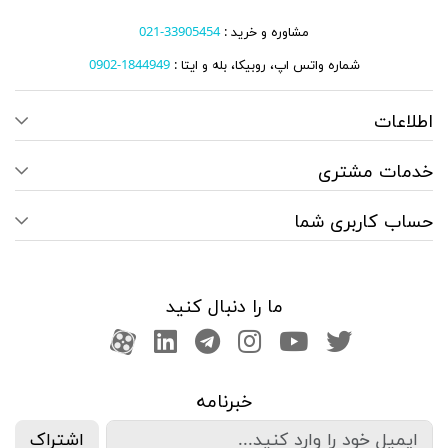
مشاوره و خرید :
33905454-021
شماره واتس اپ، روبیکا، بله و ایتا :
1844949-0902
اطلاعات
خدمات مشتری
حساب کاربری شما
ما را دنبال کنید
صفحه تویتر
کانال یوتوب
اینستاگرام
کانال تلگرام
آپارات
کانال لینکدین
خبرنامه
اشتراک