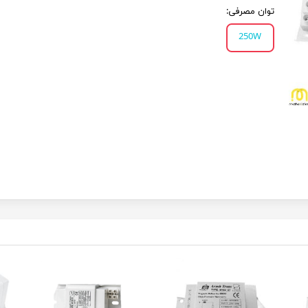
توان مصرفی:
250W