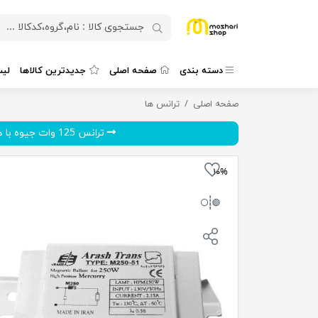
دسته بندی
صفحه اصلی
جدیدترین کالاها
لی
ترانس 250 وات بخار جیوه با هسته آلومینوم-آرش
صفحه اصلی
ترانس ها
ترانس 125 وات جیوه با هسته ...
۱۰%