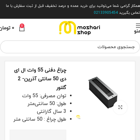
همکار گرامی شما می‌توانید برای خرید عمده و درصد تخفیف قبل از ثبت سفارش با ما
تماس بگیرید
02133905454
0
۰
تومان
نو
خانه
روشنایی خارجی
چراغ‌های دفنی
چراغ دفنی 55 وات ال ای
دی 50 سانتی آذرین- 2
گلنور
توان مصرفی: 55 وات
طول: 50 سانتی‌متر
بزرگ نمایی
3 سال گارانتی
طول چراغ : 50 سانتی متر