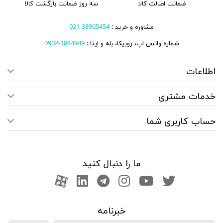
ضمانت اصالت کالا
سه روز ضمانت بازگشت کالا
مشاوره و خرید :
33905454-021
شماره واتس اپ، روبیکا، بله و ایتا :
1844949-0902
اطلاعات
خدمات مشتری
حساب کاربری شما
ما را دنبال کنید
صفحه تویتر
کانال یوتوب
اینستاگرام
کانال تلگرام
آپارات
کانال لینکدین
خبرنامه