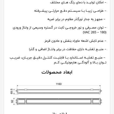
– امکان تولیــد با دمای رنگ هــای مختلف
– طراحــی زیبــا بــا سیســتم دفــع حرارتــی پیشــرفته
– مجهـز به جدار نورگذر مقاوم در برابر ضربه
– توان مصــرفی و نور خروجــی ثابت در گستره وسیعی از ولتاژ ورودی
(180 – 265 VAC)
– عدم تابش اشعه ماوراء بنفش و مادون قرمز
– منبــع تغذیــه دارای حفاظت در برابر ولتــاژ اضافی و گذرا
– منبــع تغذیــه اســتاندارد بــا قابلیــت کنتــرل دقیــق جریــان، ضریــب
تــوان بــالا و آلودگــی هارمونیکــی کــم
ابعاد محصولات