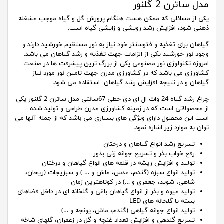
مدل ساترن 2 گلنور
یکی از مسائلی که ممکن هست هنگام پرورش گل و گیاه موجب مشغله
ذهنی شود، افزایش رشد رویشی و زایشی گیاه است.
گیاهان برای تغذیه و فتوسنتر خود نیاز به نور مستقیم خورشید دارند و
وجود نور خورشید یکی از الزامات جهت تغذیه و رشد گیاهان می باشد.
امروزه تکنولوژی نور مصنوعی یکی از بزرگ ترین پیشرفت ها در صنعت
کشاورزی می باشد که در کشاورزی مدرن جهت تامین نور مورد نیاز
گیاهان و در نتیجه افزایش رشد گیاهان استفاده می شود.
چراغ رشد گیاه 24 وات ال ای دی خطی 67سانتی مدل ساترن 2 گلنور یکی
از محصولاتی است که در زمینه کشاورزی مدرن طراحی و تولید شده
است این محصول دارای ویژگی های بسیاری می باشد که از جمله آنها می
توان به موارد زیر اشاره نمود.
تسریع رشد انواع گیاهان و درختان
رفع خواب بذر و تسریع جوانه زنی بذور
تولید و افزایش ریشه در قلمه های انواع گیاهان و درختان
تولید انواع سبزه (گندم، عدس، ماش و … ) و سبزیجات (ریحان،
شاهی، شوید، جعفری و …) در کوتاهترین زمان
تولید میوه و بذر از انواع گیاهان باغی و گلخانه ای در داخل فضاهای
بسته یا گلخانه های LED
تولید انواع جوانه گیاهی (گندم، ماش، یونجه و …)
تسریع گلدهی و افزایش تعداد غنچه و گل در زعفران، گلهای شاخه