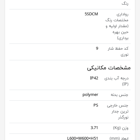
رنگ
رواداری
5SDCM
مختصات رنگ
(مقدار اولیه و
حین بهره
برداری)
کد حفظ شار
9
نوری
مشخصات مکانیکی
درجه آب بندی
IP42
(IP)
جنس بدنه
polymer
جنس خارجی
PS
ترین جدار
نورگذر
وزن (Kg)
3.71
ابعاد (mm)
L600×W600×H51