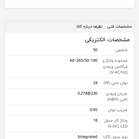
مشخصات فنی
نظرها درباره کالا
مشخصات الکتریکی
شاخص
50
محدوده ولتاژ و
180~265/50~60
فرکانس ورودی
(V-AC/Hz)
توان نامی (W)
24
جریان ورودی
230@0.274
نامی (A@V)
ضریب توان
0.95
ولتاژ کار مدول
18
V-DC) LED)
نوع مدول LED
Integrated