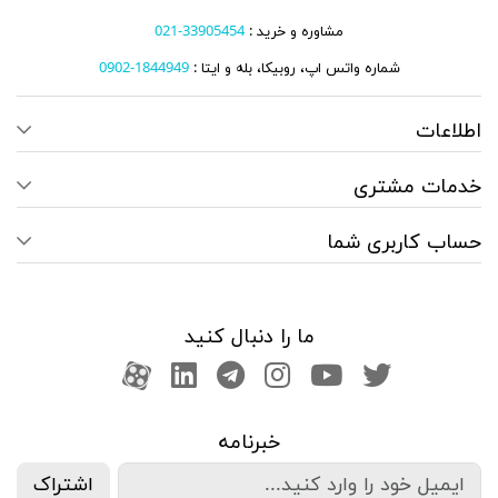
مشاوره و خرید :
33905454-021
شماره واتس اپ، روبیکا، بله و ایتا :
1844949-0902
اطلاعات
خدمات مشتری
حساب کاربری شما
ما را دنبال کنید
صفحه تویتر
کانال یوتوب
اینستاگرام
کانال تلگرام
آپارات
کانال لینکدین
خبرنامه
اشتراک