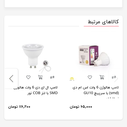
کالاهای مرتبط
لامپ هالوژن 6 وات اس ام دی
لامپ ال ای دی 6 وات هالوژن
(smd) با سرپیچ GU10
SMD با لنز COB نور
نورافشان
۶۵,۰۰۰ تومان
۱۱۶,۲۰۰ تومان