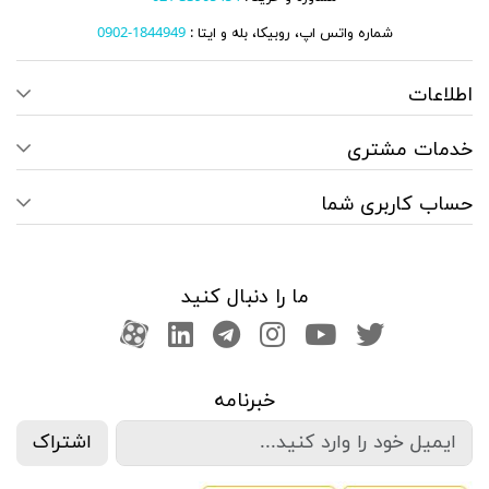
شماره واتس اپ، روبیکا، بله و ایتا :
1844949-0902
اطلاعات
خدمات مشتری
حساب کاربری شما
ما را دنبال کنید
صفحه تویتر
کانال یوتوب
اینستاگرام
کانال تلگرام
آپارات
کانال لینکدین
خبرنامه
اشتراک