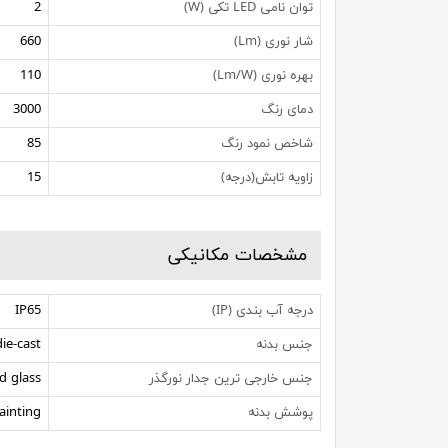
توان نامی LED تکی (W)
2
شار نوری (Lm)
660
بهره نوری (Lm/W)
110
دمای رنگ
3000
شاخص نمود رنگ
85
زاویه تابش(درجه)
15
مشخصات مکانیکی
درجه آب بندی (IP)
IP65
جنس بدنه
ie-cast
جنس خارجی ترین جدار نورگذر
d glass
پوشش بدنه
ainting