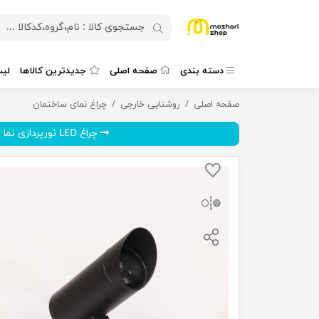
دسته بندی
صفحه اصلی
جدیدترین کالاها
لی
چراغ LED نورپردازی نما 6 وات نیوان نور مدل آتریسا S
صفحه اصلی
روشنایی خارجی
چراغ نمای ساختمان
چراغ LED نورپردازی نما 12 و...