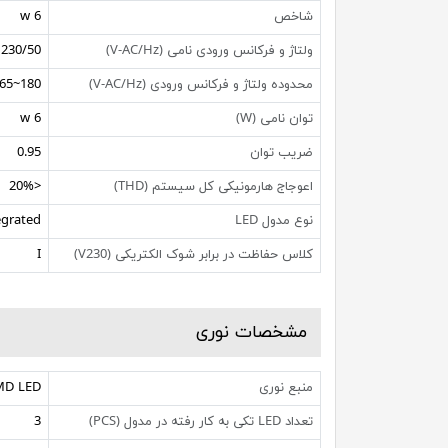
شاخص
6 w
ولتاژ و فرکانس ورودی نامی (V-AC/Hz)
230/50
محدوده ولتاژ و فرکانس ورودی (V-AC/Hz)
180~265 / 50~60
توان نامی (W)
6 w
ضریب توان
0.95
اعوجاج هارمونیکی کل سیستم (THD)
<20%
نوع مدول LED
egrated
کلاس حفاظت در برابر شوک الکتریکی (V230)
I
مشخصات نوری
منبع نوری
MD LED
تعداد LED تکی به کار رفته در مدول (PCS)
3