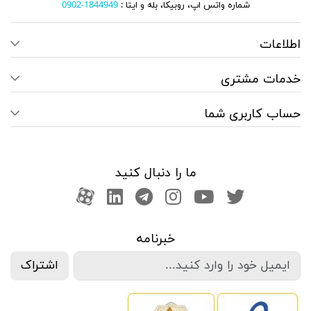
شماره واتس اپ، روبیکا، بله و ایتا :
1844949-0902
اطلاعات
خدمات مشتری
حساب کاربری شما
ما را دنبال کنید
صفحه تویتر
کانال یوتوب
اینستاگرام
کانال تلگرام
آپارات
کانال لینکدین
خبرنامه
اشتراک