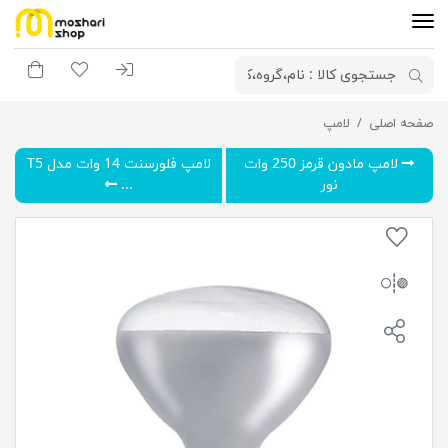
ورود به سیستم
لیست مورد علاقه
سبد خری
صفحه اصلی
لامپ
لامپ مادون قرمز 375 وات نور
لامپ مادون قرمز 250 وات
لامپ فلورسنت 14 وات مدل T5
نور
...